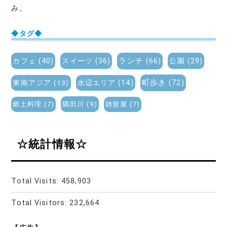
み。
◆タグ◆
ランチ
(66)
カフェ
(40)
スイーツ
(36)
公園
(29)
町歩き
(72)
東南アジア
(13)
水辺エリア
(14)
郷土料理
(7)
隅田川
(9)
雑貨屋
(7)
☆統計情報☆
Total Visits:
458,903
Total Visitors:
232,664