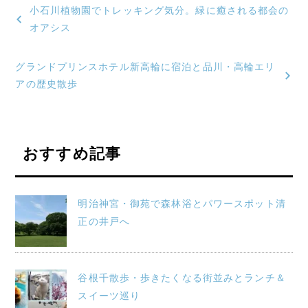
投
小石川植物園でトレッキング気分。緑に癒される都会の
稿
オアシス
ナ
グランドプリンスホテル新高輪に宿泊と品川・高輪エリ
ビ
アの歴史散歩
ゲ
ー
おすすめ記事
シ
ョ
明治神宮・御苑で森林浴とパワースポット清
ン
正の井戸へ
谷根千散歩・歩きたくなる街並みとランチ＆
スイーツ巡り