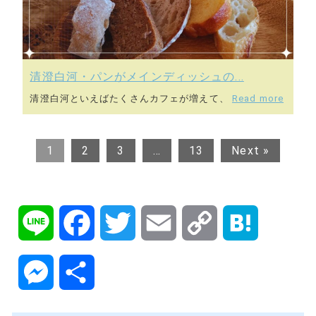
清澄白河・パンがメインディッシュの...
清澄白河といえばたくさんカフェが増えて、
Read more
1
2
3
…
13
Next »
L
F
T
E
C
H
i
a
w
m
o
a
M
共
n
c
i
a
p
t
e
有