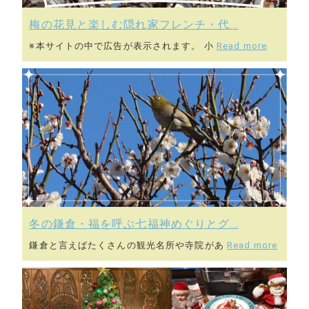
梅の花見と楽しむ隠れ家フレンチ・代...
※本サイトの中で広告が表示されます。 小
Read more
冬の鎌倉・福を呼ぶ七福神めぐりとグ...
鎌倉と言えばたくさんの観光名所や寺院があ
Read more