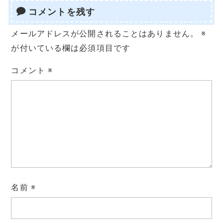
e
e
t
i
y
e
コメントを残す
s
b
t
l
L
n
メールアドレスが公開されることはありません。
※
s
が付いている欄は必須項目です
o
e
i
a
e
コメント
※
o
r
n
n
k
k
g
e
r
名前
※