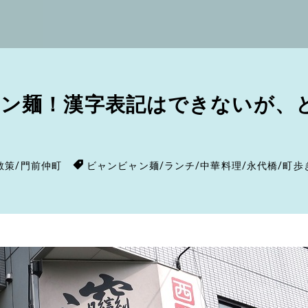
ャン麺！漢字表記はできないが、
散策
/
門前仲町
ビャンビャン麺
/
ランチ
/
中華料理
/
永代橋
/
町歩