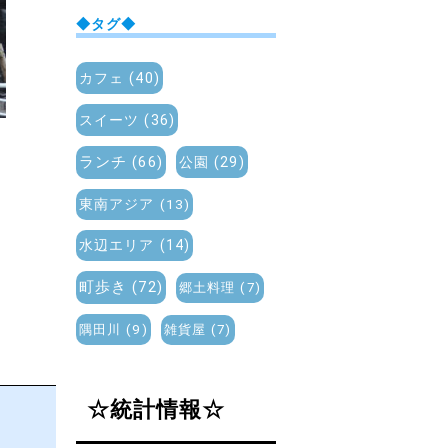
◆タグ◆
カフェ
(40)
スイーツ
(36)
ランチ
(66)
公園
(29)
東南アジア
(13)
水辺エリア
(14)
町歩き
(72)
郷土料理
(7)
隅田川
(9)
雑貨屋
(7)
☆統計情報☆