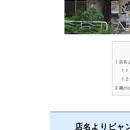
1
店名
1.1
1.2
2
麺の
店名よりビャ