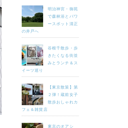
明治神宮・御苑
で森林浴とパワ
ースポット清正
の井戸へ
谷根千散歩・歩
きたくなる街並
みとランチ＆ス
イーツ巡り
【東京散策】第
２弾！蔵前女子
散歩おしゃれカ
フェ＆雑貨店
東京のオアシ