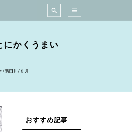
とにかくうまい
き
/
隅田川
/
８月
おすすめ記事