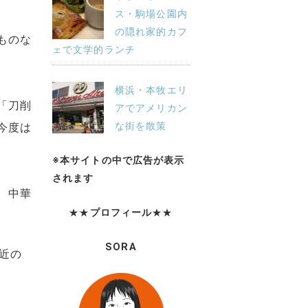
ス・駒場公園内
の隠れ家的カフ
ものな
ェで文学的ランチ
横浜・本牧エリ
「刀削
アでアメリカン
な街を散策
今度は
※本サイトの中で広告が表示
されます
、中華
★★
プロフィール
★★
SORA
近の