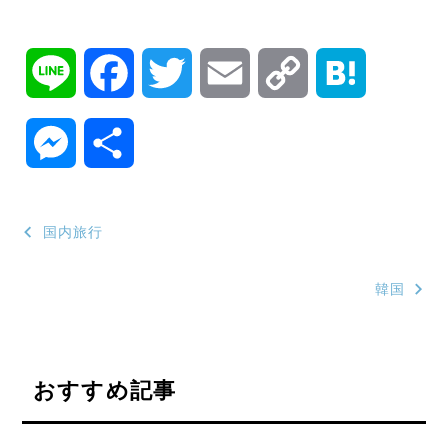
L
F
T
E
C
H
i
a
w
m
o
a
M
共
n
c
i
a
p
t
e
有
投
e
e
t
i
y
e
国内旅行
s
稿
b
t
l
L
n
韓国
ナ
s
o
e
i
a
ビ
e
ゲ
o
r
n
おすすめ記事
n
ー
k
k
シ
g