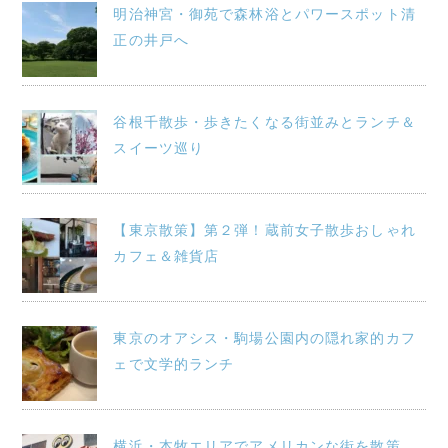
明治神宮・御苑で森林浴とパワースポット清
ョ
正の井戸へ
e
ン
r
谷根千散歩・歩きたくなる街並みとランチ＆
スイーツ巡り
【東京散策】第２弾！蔵前女子散歩おしゃれ
カフェ＆雑貨店
東京のオアシス・駒場公園内の隠れ家的カフ
ェで文学的ランチ
横浜・本牧エリアでアメリカンな街を散策