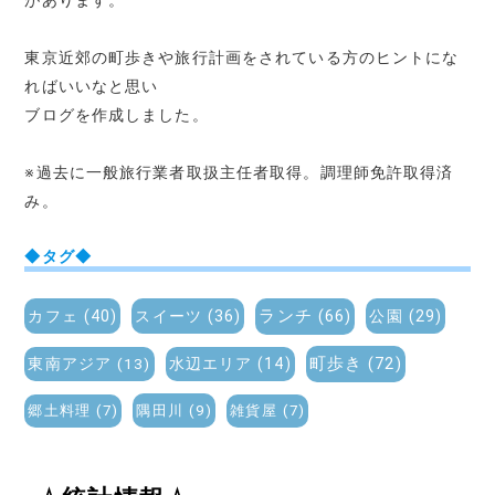
があります。
東京近郊の町歩きや旅行計画をされている方のヒントにな
ればいいなと思い
ブログを作成しました。
※過去に一般旅行業者取扱主任者取得。調理師免許取得済
み。
◆タグ◆
ランチ
(66)
カフェ
(40)
スイーツ
(36)
公園
(29)
町歩き
(72)
東南アジア
(13)
水辺エリア
(14)
郷土料理
(7)
隅田川
(9)
雑貨屋
(7)